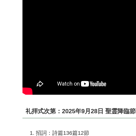
礼拝式次第：2025年9月28日 聖霊降
招詞：詩篇136篇12節