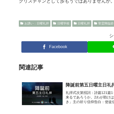
クリスチャンとして歩もうではありませんか
お誘い：日曜礼拝
日曜学校
日曜礼拝
聖霊降臨節
シ
Facebook
関連記事
降誕前第五日曜主日礼拝 20
礼拝式次第招詞：詩篇121篇
来るであろうか。2わが助けは
き」主の祈り信仰告白：使徒信条