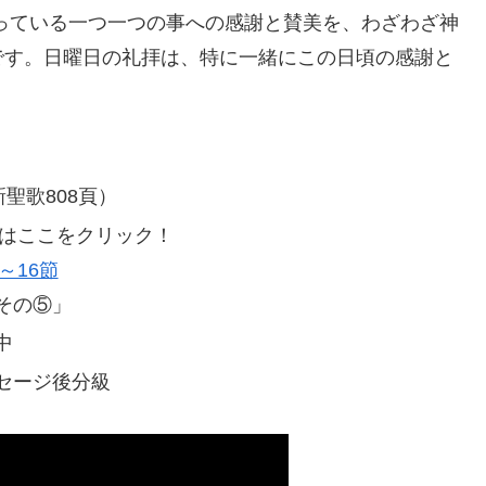
っている一つ一つの事への感謝と賛美を、わざわざ神
です。日曜日の礼拝は、特に一緒にこの日頃の感謝と
聖歌808頁）
信はここをクリック！
～16節
その⑤」
中
セージ後分級