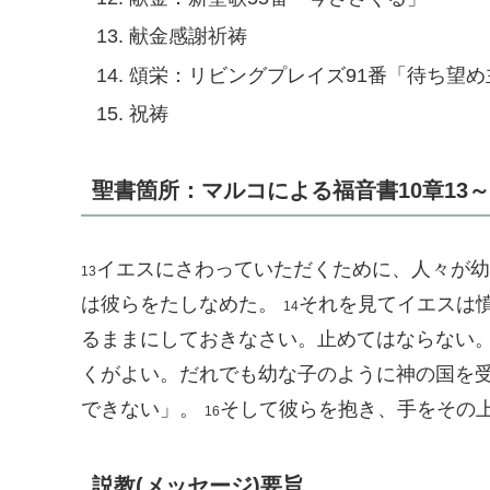
献金感謝祈祷
頌栄：リビングプレイズ91番「待ち望め
祝祷
聖書箇所：マルコによる福音書10章13～
イエスにさわっていただくために、人々が幼
13
は彼らをたしなめた。
それを見てイエスは
14
るままにしておきなさい。止めてはならない
くがよい。だれでも幼な子のように神の国を
できない」。
そして彼らを抱き、手をその
16
説教(メッセージ)要旨