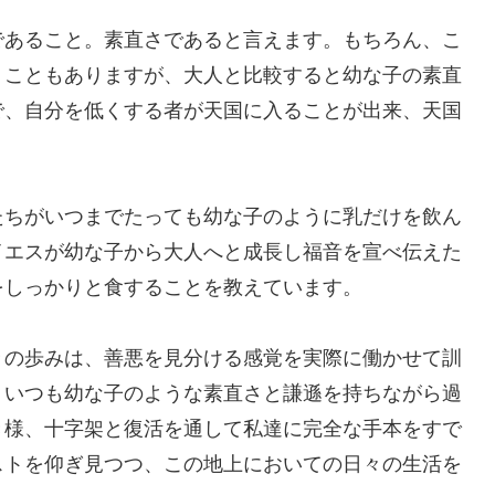
であること。素直さであると言えます。もちろん、こ
うこともありますが、大人と比較すると幼な子の素直
で、自分を低くする者が天国に入ることが出来、天国
たちがいつまでたっても幼な子のように乳だけを飲ん
イエスが幼な子から大人へと成長し福音を宣べ伝えた
をしっかりと食することを教えています。
々の歩みは、善悪を見分ける感覚を実際に働かせて訓
、いつも幼な子のような素直さと謙遜を持ちながら過
き様、十字架と復活を通して私達に完全な手本をすで
ストを仰ぎ見つつ、この地上においての日々の生活を