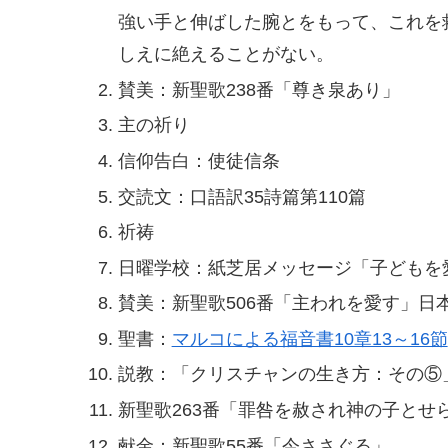
強い手と伸ばした腕とをもって、これを
しえに絶えることがない。
賛美：新聖歌238番「尊き泉あり」
主の祈り
信仰告白：使徒信条
交読文：口語訳35詩篇第110篇
祈祷
日曜学校：紙芝居メッセージ「子どもを
賛美：新聖歌506番「主われを愛す」日
聖書：
マルコによる福音書10章13～16節
説教：「クリスチャンの生き方：その⑤
新聖歌263番「罪咎を赦され神の子とせ
献金：新聖歌55番「今ささぐる」