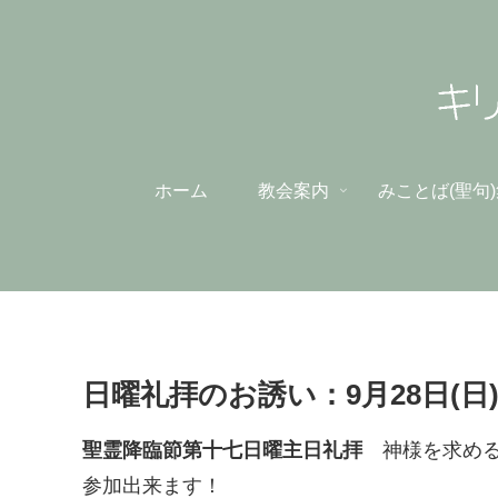
ホーム
教会案内
みことば(聖句
日曜礼拝のお誘い：9月28日(日
聖霊降臨節第十七日曜主日礼拝
神様を求める
参加出来ます！