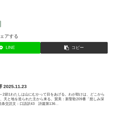
。
ェアする
LINE
コピー
25.11.23
1～2節1わたしは山にむかって目をあげる。わが助けは、どこから
、天と地を造られた主から来る。賛美：新聖歌209番「慈しみ深
交読文：口語訳43 詩篇第136...