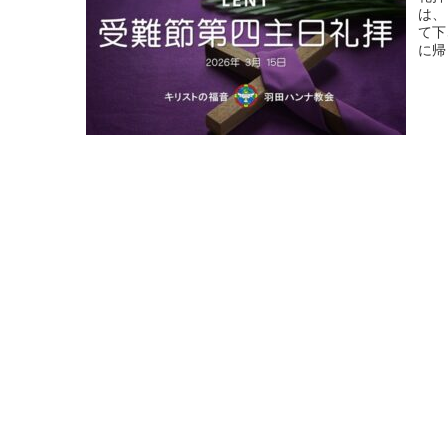
は、
て下
に帰