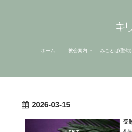
ホーム
教会案内
みことば(聖句
2026-03-15
受難
礼拝