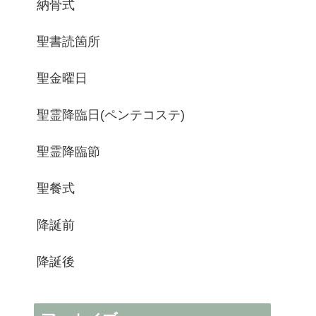
納骨式
聖書読箇所
聖金曜日
聖霊降臨日(ペンテコステ)
聖霊降臨節
聖餐式
降誕前
降誕後