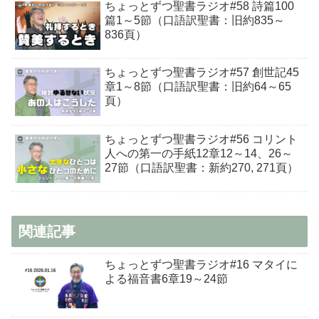
ちょっとずつ聖書ラジオ#58 詩篇100
篇1～5節（口語訳聖書：旧約835～
836頁）
ちょっとずつ聖書ラジオ#57 創世記45
章1～8節（口語訳聖書：旧約64～65
頁）
ちょっとずつ聖書ラジオ#56 コリント
人への第一の手紙12章12～14、26～
27節（口語訳聖書：新約270, 271頁）
関連記事
ちょっとずつ聖書ラジオ#16 マタイに
よる福音書6章19～24節