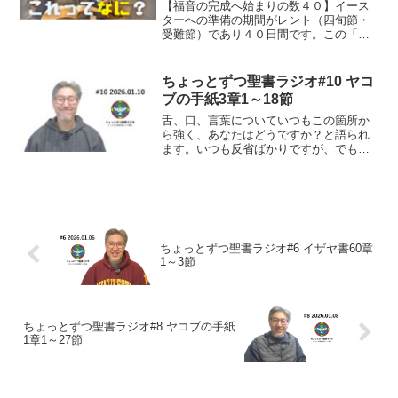
【福音の完成へ始まりの数４０】イース
ターへの準備の期間がレント（四旬節・
受難節）であり４０日間です。この「４
０」は主に「試練」「訓練」「浄化」
「準備」を象徴する、神の計画における
重要な節目となる期間を表します。神は
ちょっとずつ聖書ラジオ#10 ヤコ
この所を通して、皆さんにど...
ブの手紙3章1～18節
舌、口、言葉についていつもこの箇所か
ら強く、あなたはどうですか？と語られ
ます。いつも反省ばかりですが、でも、
自分の日頃の在り方を確認出来る感謝な
神様からの言葉です！ヤコブの手紙3章1
～18節（口語訳）新約362～363頁 1わ
たしの兄弟た...
ちょっとずつ聖書ラジオ#6 イザヤ書60章
1～3節
ちょっとずつ聖書ラジオ#8 ヤコブの手紙
1章1～27節