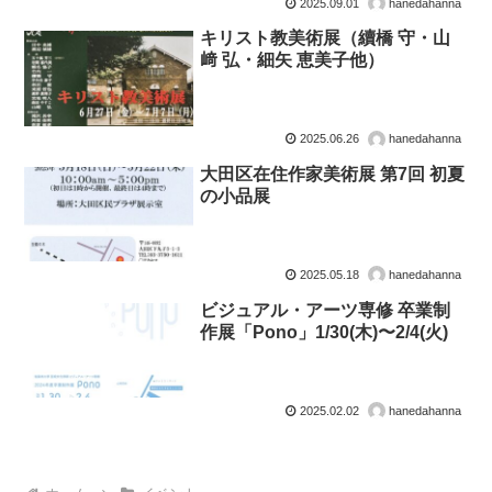
2025.09.01
hanedahanna
キリスト教美術展（續橋 守・山
﨑 弘・細矢 恵美子他）
2025.06.26
hanedahanna
大田区在住作家美術展 第7回 初夏
の小品展
2025.05.18
hanedahanna
ビジュアル・アーツ専修 卒業制
作展「Pono」1/30(木)〜2/4(火)
2025.02.02
hanedahanna