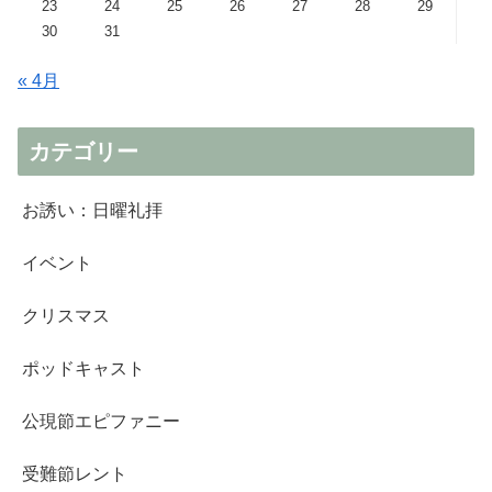
23
24
25
26
27
28
29
30
31
« 4月
カテゴリー
お誘い：日曜礼拝
イベント
クリスマス
ポッドキャスト
公現節エピファニー
受難節レント