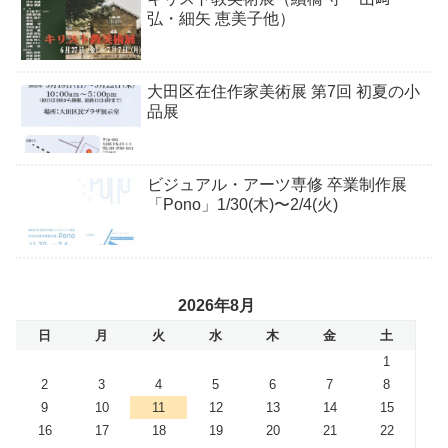
弘・細矢 恵美子他）
大田区在住作家美術展 第7回 初夏の小
品展
ビジュアル・アーツ専修 卒業制作展
「Pono」1/30(木)〜2/4(火)
2026年8月
日
月
火
水
木
金
土
1
2
3
4
5
6
7
8
9
10
11
12
13
14
15
16
17
18
19
20
21
22