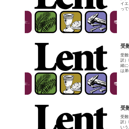
イエ
って
受難
受難
訳）
緒に
は弟
受難
受難
訳）
いう