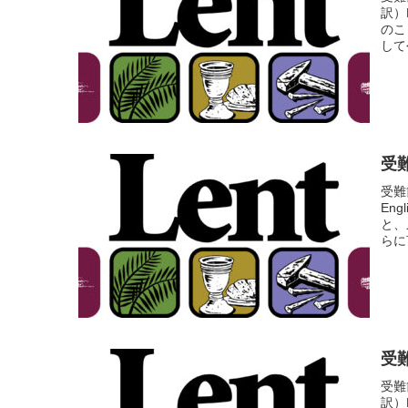
訳）
のこ
して
受難
受難
En
と、
らに
受難
受難
訳）