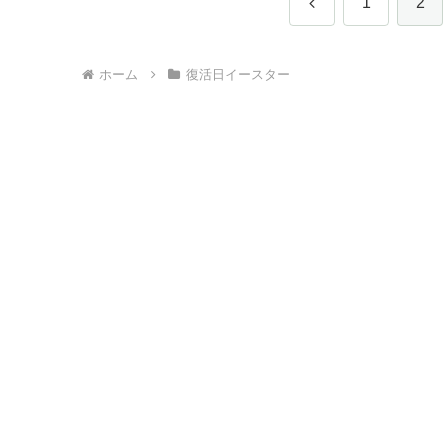
前
1
2
へ
ホーム
復活日イースター