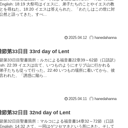
English: 18:19 大祭司はイエスに、弟子たちのことやイエスの教
とを尋ねた。18:20 イエスは答えられた、「わたしはこの世に対
公然と語ってきた。すべ...
2025.04.12
hanedahanna
節第33日目 33rd day of Lent
節第33日目聖書箇所：ルカによる福音書22章39～62節（口語訳）
glish: 22:39 イエスは出て、いつものようにオリブ山に行かれる
弟子たちも従って行った。22:40 いつもの場所に着いてから、彼
言われた、「誘惑に陥ら...
2025.04.11
hanedahanna
節第32日目 32nd day of Lent
節第32日目聖書箇所：マルコによる福音書14章32～72節（口語
English: 14:32 さて、一同はゲツセマネという所にきた。そして