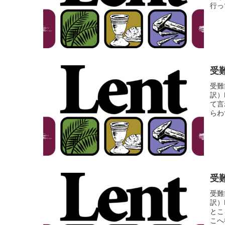
行っ
受難
受難
訳）
て言
らわ
受難
受難
訳）
とこ
こへ