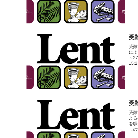
受難
受難
によ
～2
15:
受難
受難
よる
を騒
しの父