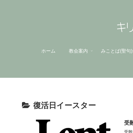
ホーム
教会案内
みことば(聖句
復活日イースター
受難
受難