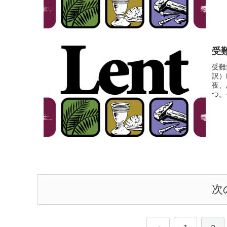
受難
受難
訳）
夜、
つ。
次