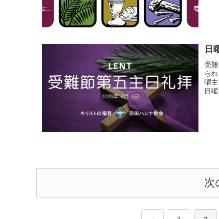
日
受難
られ
曜主
日曜
次