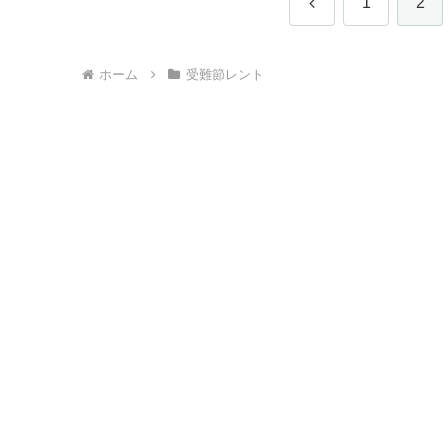
前
1
2
へ
ホーム
受難節レント