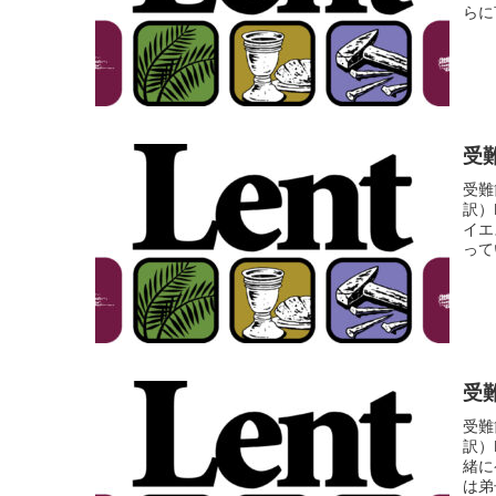
らに
受難
受難
訳）
イエ
って
受難
受難
訳）
緒に
は弟