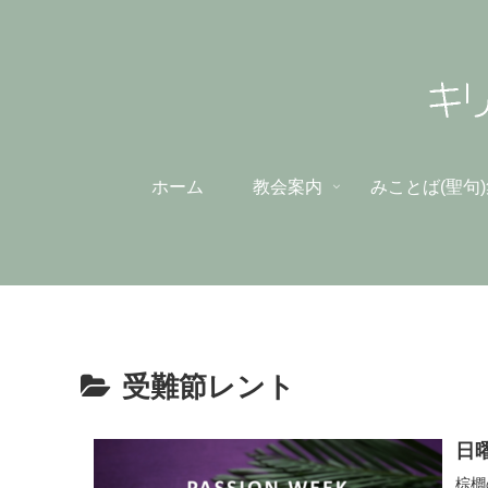
ホーム
教会案内
みことば(聖句
受難節レント
日
棕櫚