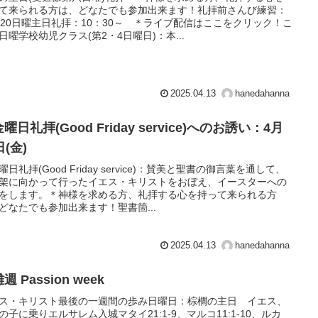
て来られる方は、どなたでも参加出来ます！礼拝前さんび練習：
：20日曜主日礼拝：10：30～ ＊ライブ配信はここをクリック！こ
日曜学校幼児クラス(第2・4日曜日)：本...
2025.04.13
hanedahanna
曜日礼拝(Good Friday service)へのお誘い：4月
日(金)
曜日礼拝(Good Friday service)：賛美と聖書の御言葉を通して、
架に向かって行ったイエス・キリストをおぼえ、イースターへの
をします。＊神様を求める方、礼拝する心を持って来られる方
どなたでも参加出来ます！聖書箇...
2025.04.13
hanedahanna
週 Passion week
ス・キリスト最後の一週間の歩み日曜日：棕櫚の主日 イエス、
の子に乗りエルサレム入城マタイ21:1-9、マルコ11:1-10、ルカ