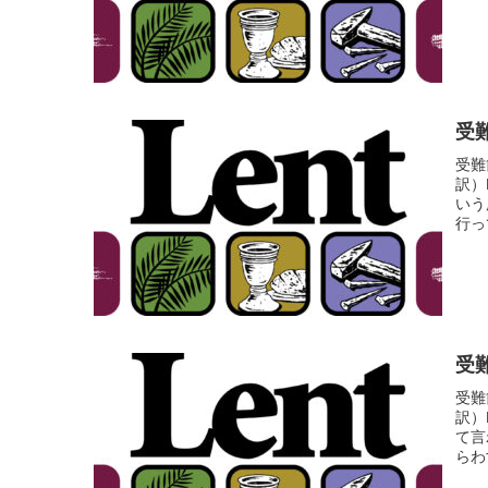
受難
受難
訳）
いう
行っ
受難
受難
訳）
て言
らわ