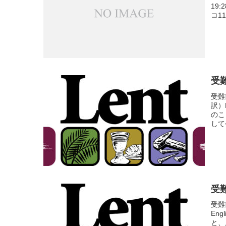
19
コ11:
受難
受難
訳）
のこ
して
受難
受難
En
と、