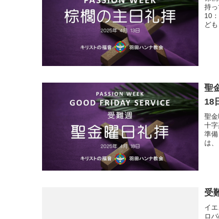
持っ
10
ども
聖金
18
聖金
十字
準備
は、
受難
イエ
ロバ