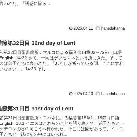
言われた、「誘惑に陥ら...
2025.04.11
hanedahanna
節第32日目 32nd day of Lent
節第32日目聖書箇所：マルコによる福音書14章32～72節（口語
English: 14:32 さて、一同はゲツセマネという所にきた。そして
スは弟子たちに言われた、「わたしが祈っている間、ここにすわ
いなさい」。14:33 そし...
2025.04.10
hanedahanna
節第31日目 31st day of Lent
節第31日目聖書箇所：ヨハネによる福音書18章1～18節（口語
English: 18:1 イエスはこれらのことを語り終えて、弟子たちと一
ケデロンの谷の向こうへ行かれた。そこには園があって、イエス
子たちと一緒にその中にはいられ...