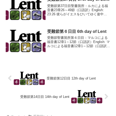
受難節第37日目聖書箇所：ルカによる福
音書23章26～49節（口語訳）English:
23:26 彼らがイエスをひいてゆく途中、
シモンというクレネ人が郊外から出てき
たのを捕えて十字架を負わせ、それをに
なってイエスのあとから行かせた。23:...
受難節第６日目 6th day of Lent
受難節聖書箇所第６日目：マルコによる
福音書12章1～12節（口語訳）English: マ
ルコによる福音書12章1～12節（口語訳）
12:1 そこでイエスは譬で彼らに語り出さ
れた、「ある人がぶどう園を造り、垣を
めぐらし、また酒ぶねの穴を掘り、...
受難節第12日目 12th day of Lent
受難節第14日目 14th day of Lent