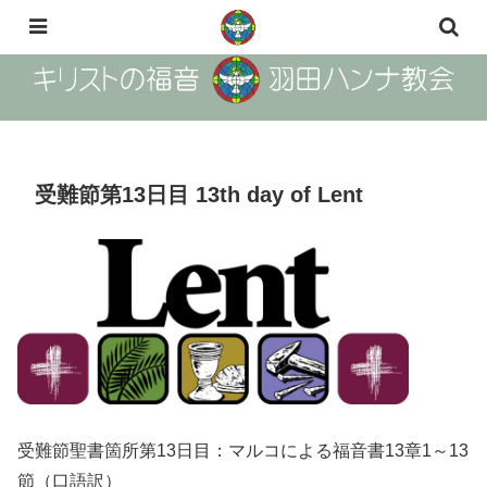
The Gosple of Christ Haneda Hanna Church
受難節第13日目 13th day of Lent
受難節聖書箇所第13日目：マルコによる福音書13章1～13
節（口語訳）