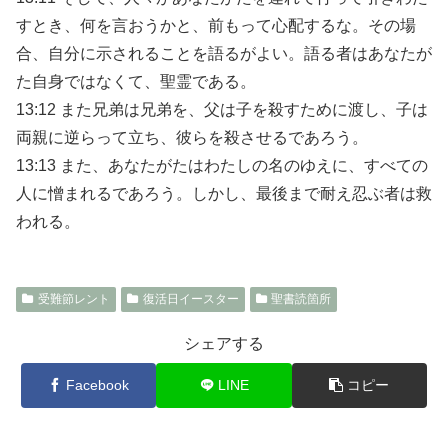
すとき、何を言おうかと、前もって心配するな。その場
合、自分に示されることを語るがよい。語る者はあなたが
た自身ではなくて、聖霊である。
13:12 また兄弟は兄弟を、父は子を殺すために渡し、子は
両親に逆らって立ち、彼らを殺させるであろう。
13:13 また、あなたがたはわたしの名のゆえに、すべての
人に憎まれるであろう。しかし、最後まで耐え忍ぶ者は救
われる。
受難節レント
復活日イースター
聖書読箇所
シェアする
Facebook
LINE
コピー