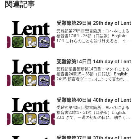
関連記事
受難節第29日目 29th day of Lent
受難節第29日目聖書箇所：ヨハネによる
福音書17章1～26節（口語訳）English:
17:1 これらのことを語り終えると、イエ
スは天を見あげて言われた、「父よ、時
がきました。あなたの子があなたの栄光
をあらわすように、子の栄光をあらわし
て...
受難節第14日目 14th day of Lent
受難節聖書箇所第14日目：マタイによる
福音書24章15～35節（口語訳）English:
24:15 預言者ダニエルによって言われた
荒らす憎むべき者が、聖なる場所に立つ
のを見たならば（読者よ、悟れ）、24:16
そのとき、ユダヤにいる人々は...
受難節第40日目 40th day of Lent
受難節第40日目聖書箇所：ヨハネによる
福音書20章1～31節（口語訳）English:
20:1 さて、一週の初めの日に、朝早くま
だ暗いうちに、マグダラのマリヤが墓に
行くと、墓から石がとりのけてあるのを
見た。20:2 そこで走って、シモン・...
受難節第37日目 37th day of Lent