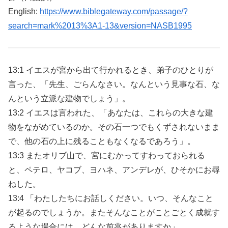
English:
https://www.biblegateway.com/passage/?
search=mark%2013%3A1-13&version=NASB1995
13:1 イエスが宮から出て行かれるとき、弟子のひとりが
言った、「先生、ごらんなさい。なんという見事な石、な
んという立派な建物でしょう」。
13:2 イエスは言われた、「あなたは、これらの大きな建
物をながめているのか。その石一つでもくずされないまま
で、他の石の上に残ることもなくなるであろう」。
13:3 またオリブ山で、宮にむかってすわっておられる
と、ペテロ、ヤコブ、ヨハネ、アンデレが、ひそかにお尋
ねした。
13:4 「わたしたちにお話しください。いつ、そんなこと
が起るのでしょうか。またそんなことがことごとく成就す
るような場合には、どんな前兆がありますか」。