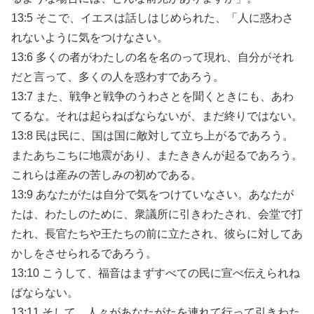
13:5 そこで、イエスは話しはじめられた、「人に惑わさ
れないように気をつけなさい。
13:6 多くの者がわたしの名を名のって現れ、自分がそれ
だと言って、多くの人を惑わすであろう。
13:7 また、戦争と戦争のうわさとを聞くときにも、あわ
てるな。それは起らねばならないが、まだ終りではない。
13:8 民は民に、国は国に敵対して立ち上がるであろう。
またあちこちに地震があり、またききんが起るであろう。
これらは産みの苦しみの初めである。
13:9 あなたがたは自分で気をつけていなさい。あなたが
たは、わたしのために、衆議所に引きわたされ、会堂で打
たれ、長官たちや王たちの前に立たされ、彼らに対してあ
かしをさせられるであろう。
13:10 こうして、福音はまずすべての民に宣べ伝えられね
ばならない。
13:11 そして、人々があなたがたを連れて行って引きわた