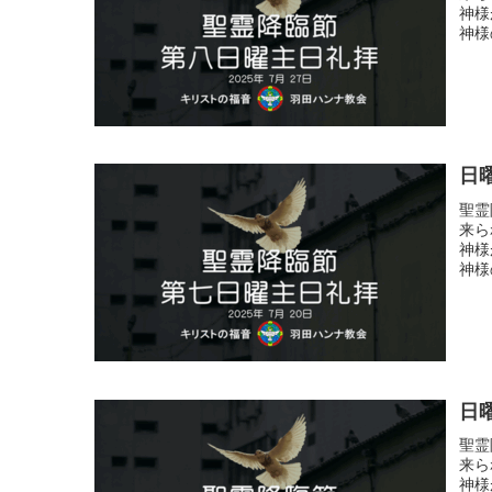
神様
神様
日
聖霊
来ら
神様
神様
日
聖霊
来ら
神様