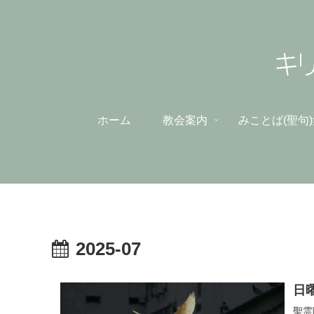
ホーム
教会案内
みことば(聖句
2025-07
日
聖霊