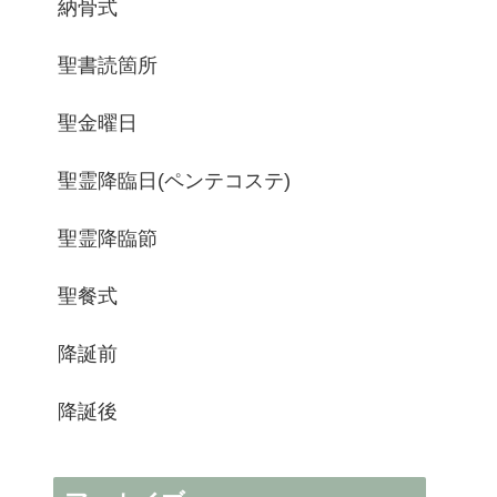
納骨式
聖書読箇所
聖金曜日
聖霊降臨日(ペンテコステ)
聖霊降臨節
聖餐式
降誕前
降誕後