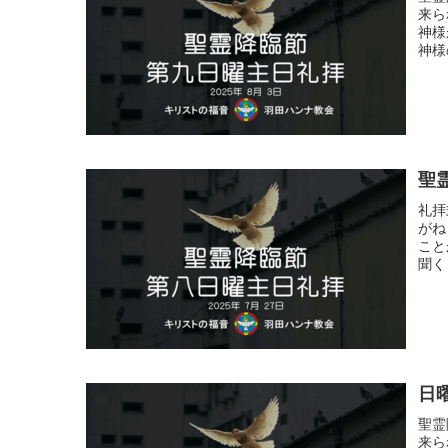
来ら
神様
神様
聖霊
礼拝
がね
こと
聞く
日
聖霊
来ら