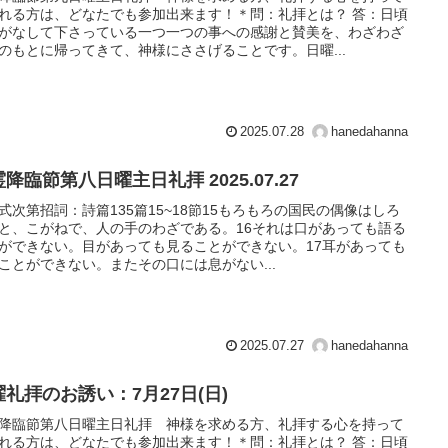
れる方は、どなたでも参加出来ます！＊問：礼拝とは？ 答：日頃
がなして下さっている一つ一つの事への感謝と賛美を、わざわざ
のもとに帰ってきて、神様にささげることです。日曜...
2025.07.28
hanedahanna
降臨節第八日曜主日礼拝 2025.07.27
式次第招詞：詩篇135篇15~18節15もろもろの国民の偶像はしろ
と、こがねで、人の手のわざである。16それは口があっても語る
ができない。目があっても見ることができない。17耳があっても
ことができない。またその口には息がない...
2025.07.27
hanedahanna
曜礼拝のお誘い：7月27日(日)
降臨節第八日曜主日礼拝 神様を求める方、礼拝する心を持って
れる方は、どなたでも参加出来ます！＊問：礼拝とは？ 答：日頃