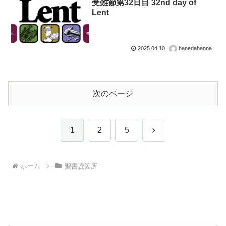
受難節第32日目 32nd day of
Lent
2025.04.10
hanedahanna
次のページ
次
1
2
5
へ
ホーム
聖書読箇所