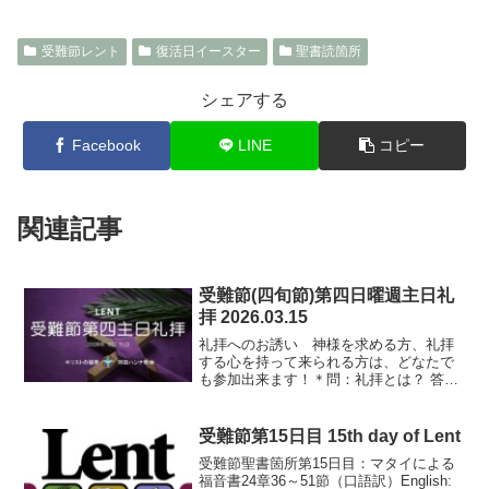
受難節レント
復活日イースター
聖書読箇所
シェアする
Facebook
LINE
コピー
関連記事
受難節(四旬節)第四日曜週主日礼
拝 2026.03.15
礼拝へのお誘い 神様を求める方、礼拝
する心を持って来られる方は、どなたで
も参加出来ます！＊問：礼拝とは？ 答：
日頃神様がなして下さっている一つ一つ
の事への感謝と賛美を、わざわざ神様の
もとに帰ってきて、神様にささげること
受難節第15日目 15th day of Lent
です。日曜日の礼拝は、...
受難節聖書箇所第15日目：マタイによる
福音書24章36～51節（口語訳）English: