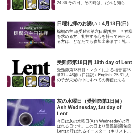
24:36 その日、その時は、だれも知らな
い。天の御使たちも、また子も知らな
い、ただ父だけが知っておられる。24:37
人の子の現れるのも、ちょうどノ...
日曜礼拝のお誘い：4月13日(日)
棕櫚の主日(受難節第六日曜)礼拝 ＊神様
を求める方、礼拝する心を持って来られ
る方は、どなたでも参加出来ます！礼拝
前さんび練習：10：20日曜主日礼拝：
10：30～ ＊ライブ配信はここをクリッ
ク！こども日曜学校幼児クラス(第2・4日
曜日)：本...
受難節第18日目 18th day of Lent
受難節第18日目：マタイによる福音書25
章31～46節（口語訳）English: 25:31 人
の子が栄光の中にすべての御使たちを従
えて来るとき、彼はその栄光の座につく
であろう。25:32 そして、すべての国民
をその前に集めて、羊飼が羊とや...
灰の水曜日（受難節第1日目）
Ash Wednesday, 1st day of
Lent
今日は灰の水曜日(Ash Wednesday)と呼
ぼれる日です。この日より受難節(四旬節
Lent)と呼ばれるイースター（キリスト・
イエスの復活日）に向けての準備の時が