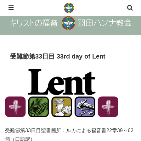
The Gosple of Christ Haneda Hanna Church
受難節第33日目 33rd day of Lent
受難節第33日目聖書箇所：ルカによる福音書22章39～62
節（口語訳）