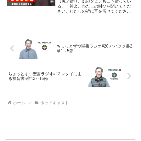
【叫ぶ祈り】あのダビデもこう祈ってい
る、「神よ、わたしの叫びを聞いてくだ
さい。わたしの祈に耳を傾けてくださ
い」(詩篇61篇1節)。この時ダビデ王の息
子アブサロムが、父であるダビデ王に反
乱を起こし、そのためダビデは一時エル
サレムから逃げなけれ...
ちょっとずつ聖書ラジオ#20 ハバクク書2
章1～5節
ちょっとずつ聖書ラジオ#22 マタイによ
る福音書5章13～16節
ホーム
ポッドキャスト