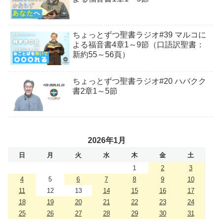
ちょっとずつ聖書ラジオ#39 マルコに
よる福音書4章1～9節（口語訳聖書：
新約55～56頁）
ちょっとずつ聖書ラジオ#20 ハバクク
書2章1～5節
2026年1月
日
月
火
水
木
金
土
1
2
3
4
5
6
7
8
9
10
11
12
13
14
15
16
17
18
19
20
21
22
23
24
25
26
27
28
29
30
31