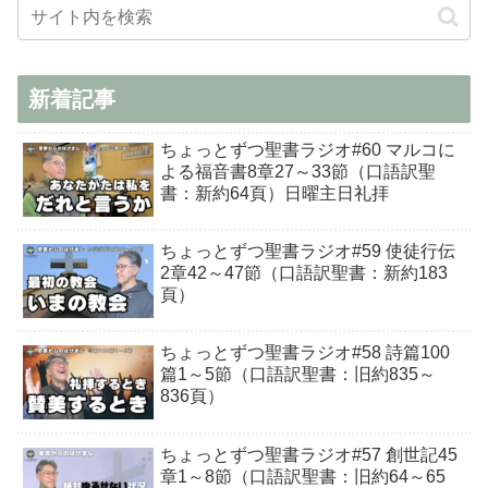
新着記事
ちょっとずつ聖書ラジオ#60 マルコに
よる福音書8章27～33節（口語訳聖
書：新約64頁）日曜主日礼拝
ちょっとずつ聖書ラジオ#59 使徒行伝
2章42～47節（口語訳聖書：新約183
頁）
ちょっとずつ聖書ラジオ#58 詩篇100
篇1～5節（口語訳聖書：旧約835～
836頁）
ちょっとずつ聖書ラジオ#57 創世記45
章1～8節（口語訳聖書：旧約64～65