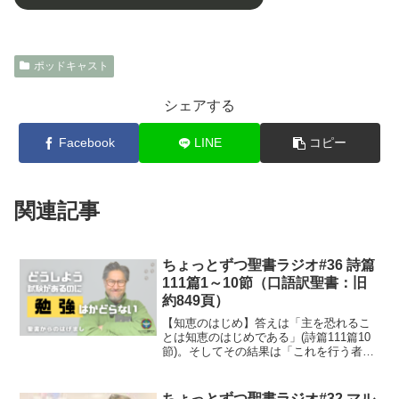
ポッドキャスト
シェアする
Facebook
LINE
コピー
関連記事
ちょっとずつ聖書ラジオ#36 詩篇
111篇1～10節（口語訳聖書：旧
約849頁）
【知恵のはじめ】答えは「主を恐れるこ
とは知恵のはじめである」(詩篇111篇10
節)。そしてその結果は「これを行う者は
みな良き悟りを得る」(詩篇111篇10節)。
学生の頃から、夏休みの宿題、試験勉強
などは大の苦手でした。いまも似たよう
ちょっとずつ聖書ラジオ#32 マル