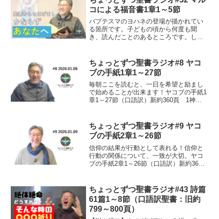
なこと状...
コによる福音書1章1～5節
バプテスマのヨハネの登場が描かれてい
る箇所です。子どもの頃から何度も聞
き、読んだことのあるところです。しか
し、こんなことが記されていたのか！と
ビックリするところばかりです。何度も
何度も同じところを読んでも、その時ご
ちょっとずつ聖書ラジオ#8 ヤコ
とに神は語りかけて下さるこ...
ブの手紙1章1～27節
毎朝ここを読むと、一日を希望と励まし
で始めることが出来ます！ヤコブの手紙1
章1～27節（口語訳）新約360頁 1神と
主イエス・キリストとの僕ヤコブから、
離散している十二部族の人々へ、あいさ
つをおくる。 2わたしの兄弟たちよ。あ
ちょっとずつ聖書ラジオ#9 ヤコ
なたがたが、い...
ブの手紙2章1～26節
信仰の結果が行動として表れる！信仰と
行動の関係について、一致が大切。ヤコ
ブの手紙2章1～26節（口語訳）新約361
～362頁 1わたしの兄弟たちよ。わたし
たちの栄光の主イエス・キリストへの信
仰を守るのに、分け隔てをしてはならな
ちょっとずつ聖書ラジオ#43 詩篇
い。 2たとえ...
61篇1～8節（口語訳聖書：旧約
799～800頁）