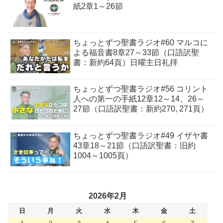
紙2章1～26節
ちょっとずつ聖書ラジオ#60 マルコに
よる福音書8章27～33節（口語訳聖
書：新約64頁）日曜主日礼拝
ちょっとずつ聖書ラジオ#56 コリント
人への第一の手紙12章12～14、26～
27節（口語訳聖書：新約270, 271頁）
ちょっとずつ聖書ラジオ#49 イザヤ書
43章18～21節（口語訳聖書：旧約
1004～1005頁）
2026年2月
日
月
火
水
木
金
土