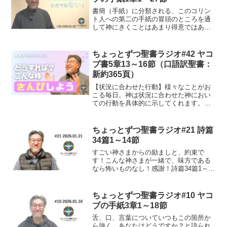
書簡（手紙）に分類される、このコリン
ト人への第二の手紙の冒頭のところを通
して神にきくことはあまり得意ではあり
ませんでした。超特急のように急いで読
んでしまうようなところでした。でも、
今は、一つ一つの言葉を通して、神は
ちょっとずつ聖書ラジオ#42 ヤコ
色々と語りかけて下さってい...
ブ書5章13～16節（口語訳聖書：
新約365頁）
【状況に合わせた行動】様々なことがお
こる毎日。神は状況に合わせた神におい
ての行動を具体的に示してくれます。な
ぜなら、私たちを愛して止まないからで
す！しなければいけない事、考えなけれ
ばならない事、いっぱいあるのに毎日い
ちょっとずつ聖書ラジオ#21 詩篇
ろいろなことで、時間だけ...
34篇1～14節
すごい神さまからの励ましと、約束で
す！こんな神さまが一緒で、味方である
なら怖いものなし！感謝！詩篇34篇1～14
節（口語訳）旧約775頁1わたしは常に主
をほめまつる。そのさんびはわたしの口
に絶えない。 2わが魂は主によって誇
ちょっとずつ聖書ラジオ#10 ヤコ
る。苦しむ者はこ...
ブの手紙3章1～18節
舌、口、言葉についていつもこの箇所か
ら強く、あなたはどうですか？と語られ