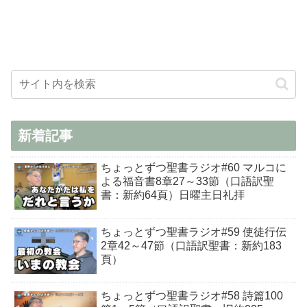
新着記事
ちょっとずつ聖書ラジオ#60 マルコに
よる福音書8章27～33節（口語訳聖
書：新約64頁）日曜主日礼拝
ちょっとずつ聖書ラジオ#59 使徒行伝
2章42～47節（口語訳聖書：新約183
頁）
ちょっとずつ聖書ラジオ#58 詩篇100