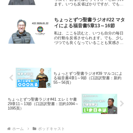
ます。いつも反省ばかりですが、でも、
自分の日頃の在り方を確認出来る感謝な
神様からの言葉です！ヤコブの手紙3章1
～18節（口語訳）新約362～363頁 1わ
ちょっとずつ聖書ラジオ#22 マタ
たしの兄弟た...
イによる福音書5章13～16節
私は、ここを読むと、いつも自分の毎日
の行動を反省させられます。でも、少し
づつでも良くなっていることも実感させ
られ、感謝です！マタイによる福音書5章
13～16節（口語訳）新約6頁13あなたが
たは、地の塩である。もし塩のききめが
なくなったら、何...
ちょっとずつ聖書ラジオ#39 マルコによ
る福音書4章1～9節（口語訳聖書：新約
55～56頁）
ちょっとずつ聖書ラジオ#41 エレミヤ書
29章11～13節（口語訳聖書：旧約1094～
1095頁）
ホーム
ポッドキャスト