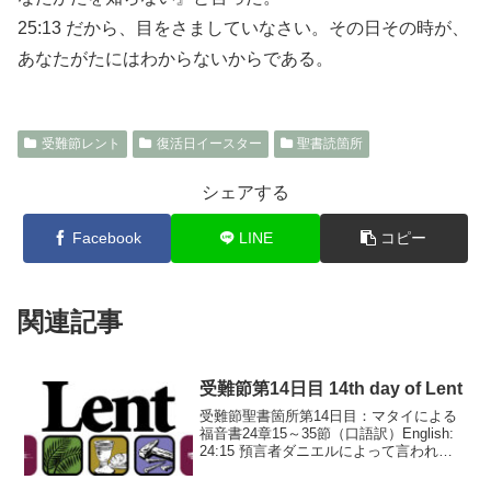
25:13 だから、目をさましていなさい。その日その時が、
あなたがたにはわからないからである。
受難節レント
復活日イースター
聖書読箇所
シェアする
Facebook
LINE
コピー
関連記事
受難節第14日目 14th day of Lent
受難節聖書箇所第14日目：マタイによる
福音書24章15～35節（口語訳）English:
24:15 預言者ダニエルによって言われた
荒らす憎むべき者が、聖なる場所に立つ
のを見たならば（読者よ、悟れ）、24:16