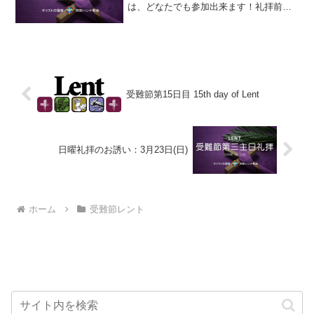
は、どなたでも参加出来ます！礼拝前さ
んび練習：10：20～日曜主日礼拝：10：
30～ ＊ライブ配信はここをクリック！
こども日曜学校幼児クラス(第2・4日曜
日)：礼拝中分級...
受難節第15日目 15th day of Lent
日曜礼拝のお誘い：3月23日(日)
ホーム
受難節レント