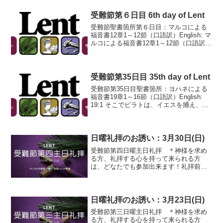
そのとき、ユダヤにいる人々は...
受難節第６日目 6th day of Lent
受難節聖書箇所第６日目：マルコによる
福音書12章1～12節（口語訳）English: マ
ルコによる福音書12章1～12節（口語訳）
12:1 そこでイエスは譬で彼らに語り出さ
れた、「ある人がぶどう園を造り、垣を
めぐらし、また酒ぶねの穴を掘り、...
受難節第35日目 35th day of Lent
受難節第35日目聖書箇所：ヨハネによる
福音書19章1～16節（口語訳）English:
19:1 そこでピラトは、イエスを捕え、む
ちで打たせた。19:2 兵卒たちは、いばら
で冠をあんで、イエスの頭にかぶらせ、
紫の上着を着せ、19:3 それか...
日曜礼拝のお誘い：3月30日(日)
受難節第四日曜主日礼拝 ＊神様を求め
る方、礼拝する心を持って来られる方
は、どなたでも参加出来ます！礼拝前さ
んび練習：10：20日曜主日礼拝：10：30
～ ＊ライブ配信はここをクリック！＊↑
この礼拝動画をYouTubeでご視聴される
方は、上の...
日曜礼拝のお誘い：3月23日(日)
受難節第三日曜主日礼拝 ＊神様を求め
る方、礼拝する心を持って来られる方