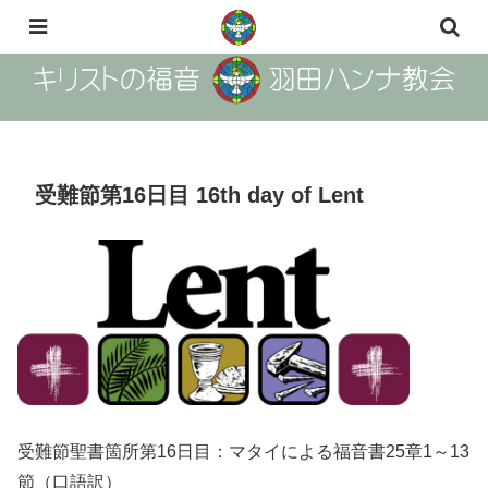
The Gosple of Christ Haneda Hanna Church
受難節第16日目 16th day of Lent
受難節聖書箇所第16日目：マタイによる福音書25章1～13
節（口語訳）