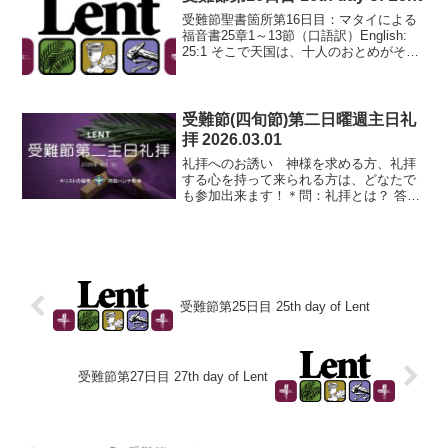
を...
受難節聖書箇所第16日目：マタイによる
福音書25章1～13節（口語訳）English:
25:1 そこで天国は、十人のおとめがそれ
ぞれあかりを手にして、花婿を迎えに出
て行くのに似ている。25:2 その中の五人
は思慮が浅く、五人は思慮深い者で...
受難節(四旬節)第二日曜週主日礼
拝 2026.03.01
礼拝へのお誘い 神様を求める方、礼拝
する心を持って来られる方は、どなたで
も参加出来ます！＊問：礼拝とは？ 答：
日頃神様がなして下さっている一つ一つ
の事への感謝と賛美を、わざわざ神様の
もとに帰ってきて、神様にささげること
です。日曜日の礼拝は、...
受難節第25日目 25th day of Lent
受難節第27日目 27th day of Lent