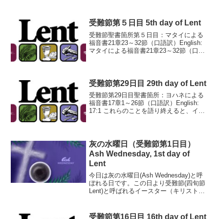
受難節第５日目 5th day of Lent
受難節聖書箇所第５日目：マタイによる
福音書21章23～32節（口語訳）English:
マタイによる福音書21章23～32節（口語
訳）21:23 イエスが宮にはいられたと
き、祭司長たちや民の長老たちが、その
教えておられる所にきて言った、「何...
受難節第29日目 29th day of Lent
受難節第29日目聖書箇所：ヨハネによる
福音書17章1～26節（口語訳）English:
17:1 これらのことを語り終えると、イエ
スは天を見あげて言われた、「父よ、時
がきました。あなたの子があなたの栄光
をあらわすように、子の栄光をあらわし
て...
灰の水曜日（受難節第1日目）
Ash Wednesday, 1st day of
Lent
今日は灰の水曜日(Ash Wednesday)と呼
ぼれる日です。この日より受難節(四旬節
Lent)と呼ばれるイースター（キリスト・
イエスの復活日）に向けての準備の時が
始まります。日曜日を除いた40日間で
す。どうぞ、受難節聖書プランで聖書
受難節第16日目 16th day of Lent