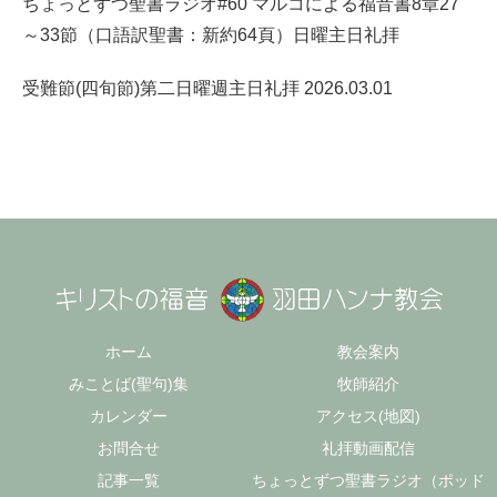
ちょっとずつ聖書ラジオ#60 マルコによる福音書8章27
～33節（口語訳聖書：新約64頁）日曜主日礼拝
受難節(四旬節)第二日曜週主日礼拝 2026.03.01
ホーム
教会案内
みことば(聖句)集
牧師紹介
カレンダー
アクセス(地図)
お問合せ
礼拝動画配信
記事一覧
ちょっとずつ聖書ラジオ（ポッド