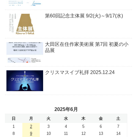
第60回記念主体展 9/2(火)～9/17(水)
大田区在住作家美術展 第7回 初夏の小
品展
クリスマスイブ礼拝 2025.12.24
2025年6月
日
月
火
水
木
金
土
1
2
3
4
5
6
7
8
9
10
11
12
13
14