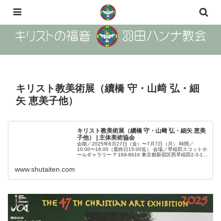
The Gosple of Christ Haneda Hanna Church
キリスト教美術展（續橋 守・山﨑 弘・細
矢 恵美子他）
キリスト教美術展（續橋 守・山﨑 弘・細矢 恵美
子他） | 主体美術協会
会期／2025年6月27日（金）〜7月7日（月） 時間／
10:00〜18:00（最終日15:00迄） 会場／早稲田スコットホ
ールギャラリー 〒169-8616 東京都新宿区西早稲田2-3-1早
稲田奉仕圏内
www.shutaiten.com