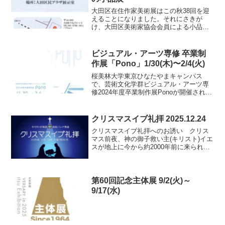
大田区在住作家美術展はこの秋38回を迎
えることになりました。それにさきが
け、大田区美術家協会会員による小品展
を開催されます。どうぞご覧下さい。
2025年5月18日(日)～5月22日(木)10:00am
～5:00pm(初日は午後1時から開催、...
ビジュアル・アーツ専修 卒業制
作展「Pono」1/30(木)〜2/4(火)
桜美林大学東京ひなたやまキャンパス
で、芸術文化学群ビジュアル・アーツ専
修2024年度卒業制作展Ponoが開催されて
います。教会日曜学校生徒の展示がされ
ています。ぜひ、ご覧ください。
クリスマスイブ礼拝 2025.12.24
クリスマスイブ礼拝へのお誘い クリス
マス前夜、神の御子救い主(キリスト)イエ
スが地上に今から約2000年前に来られた
この出来事の意味をおぼえ、感謝し、ク
リスマスへの準備をする礼拝です。クリ
スマスの出来事が記されている聖書の箇
所を通して神に耳...
第60回記念主体展 9/2(火)～
9/17(水)