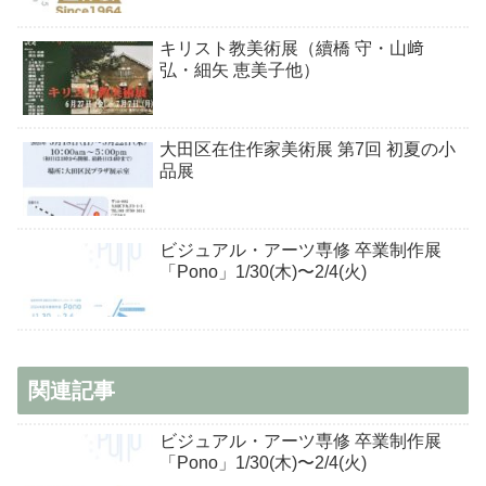
キリスト教美術展（續橋 守・山﨑
弘・細矢 恵美子他）
大田区在住作家美術展 第7回 初夏の小
品展
ビジュアル・アーツ専修 卒業制作展
「Pono」1/30(木)〜2/4(火)
関連記事
ビジュアル・アーツ専修 卒業制作展
「Pono」1/30(木)〜2/4(火)