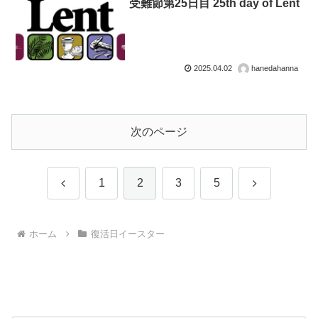
受難節第25日目 25th day of Lent
2025.04.02
hanedahanna
次のページ
前
次
1
2
3
5
へ
へ
ホーム
復活日イースター